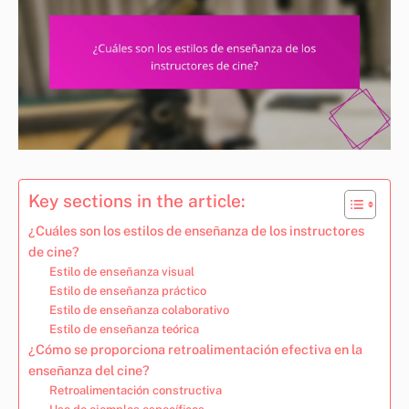
Key sections in the article:
¿Cuáles son los estilos de enseñanza de los instructores
de cine?
Estilo de enseñanza visual
Estilo de enseñanza práctico
Estilo de enseñanza colaborativo
Estilo de enseñanza teórica
¿Cómo se proporciona retroalimentación efectiva en la
enseñanza del cine?
Retroalimentación constructiva